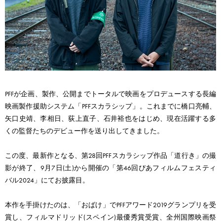
PFFが企画、製作、公開までトータルで映画をプロデュースする長編
映画製作援助システム「PFFスカラシップ」。これまでに橋口亮輔、
矢口史靖、李相日、荻上直子、石井裕也をはじめ、現在活躍する多
くの監督たちのデビュー作を送り出してきました。
この度、最新作となる、第28回PFFスカラシップ作品「道行き」の撮
影が終了、9月7日(土)から開催の「第46回ぴあフィルムフェスティ
バル2024」にてお披露目。
本作を手掛けたのは、「おばけ」でPFFアワード2019グランプリを受
賞し、フィルマドリッド(スペイン)最優秀賞受賞、全州国際映画祭