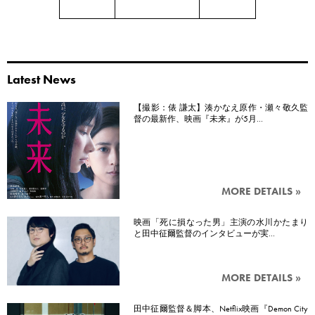
Latest News
【撮影：俵 謙太】湊かなえ原作・瀬々敬久監
督の最新作、映画『未来』が5月…
MORE DETAILS »
映画「死に損なった男」主演の水川かたまり
と田中征爾監督のインタビューが実…
MORE DETAILS »
田中征爾監督＆脚本、Netflix映画『Demon City