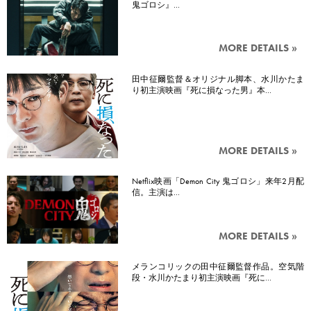
鬼ゴロシ』…
MORE DETAILS »
田中征爾監督＆オリジナル脚本、水川かたま
り初主演映画『死に損なった男』本…
MORE DETAILS »
Netflix映画「Demon City 鬼ゴロシ」来年2月配
信。主演は…
MORE DETAILS »
メランコリックの田中征爾監督作品。空気階
段・水川かたまり初主演映画『死に…