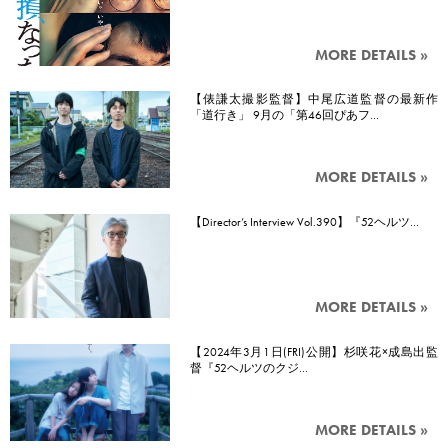
MORE DETAILS »
【俵謙太撮影監督】中尾広道監督の最新作
「道行き」 9月の「第46回ぴあフ…
MORE DETAILS »
【Director’s Interview Vol.390】『52ヘルツ…
MORE DETAILS »
【2024年3月1日(FRI)公開】杉咲花×成島出監
督『52ヘルツのクジ…
MORE DETAILS »