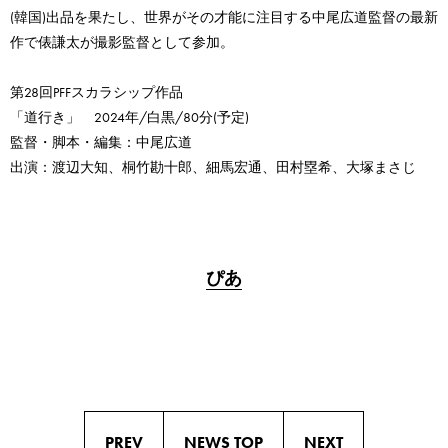
(韓国)出品を果たし、世界がその才能に注目する中尾広道監督の最新
作で俵謙太が撮影監督として参加。
第28回PFFスカラシップ作品
「道行き」 2024年/白黒/80分(予定)
監督・脚本・編集：中尾広道
出演：渡辺大知、桐竹勘十郎、細馬宏通、田村塁希、大塚まさじ
ぴあ
PREV
NEWS TOP
NEXT