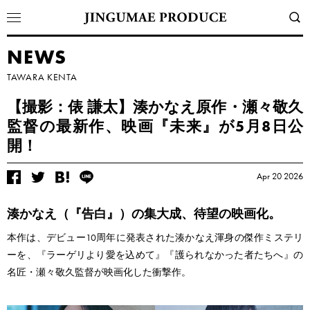
NEWS
TAWARA KENTA
【撮影：俵 謙太】湊かなえ原作・瀬々敬久
監督の最新作、映画『未来』が5月8日公
開！
Apr 20 2026
湊かなえ（『告白』）の集大成、待望の映画化。
本作は、デビュー10周年に発表された湊かなえ渾身の傑作ミステリ
ーを、『ラーゲリより愛を込めて』『護られなかった者たちへ』の
名匠・瀬々敬久監督が映画化した衝撃作。