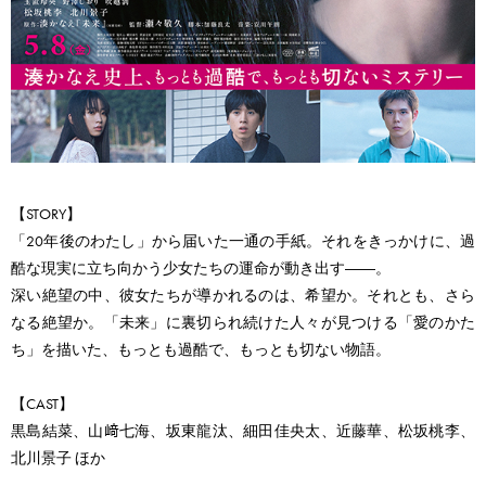
【STORY】
「20年後のわたし」から届いた一通の手紙。それをきっかけに、過
酷な現実に立ち向かう少女たちの運命が動き出す――。
深い絶望の中、彼女たちが導かれるのは、希望か。それとも、さら
なる絶望か。「未来」に裏切られ続けた人々が見つける「愛のかた
ち」を描いた、もっとも過酷で、もっとも切ない物語。
【CAST】
黒島結菜、山﨑七海、坂東龍汰、細田佳央太、近藤華、松坂桃李、
北川景子 ほか