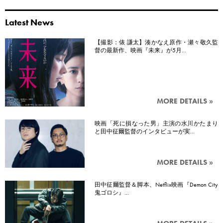
Latest News
【撮影：俵 謙太】湊かなえ原作・瀬々敬久監
督の最新作、映画『未来』が5月…
MORE DETAILS »
映画「死に損なった男」主演の水川かたまり
と田中征爾監督のインタビューが実…
MORE DETAILS »
田中征爾監督＆脚本、Netflix映画『Demon City
鬼ゴロシ』…